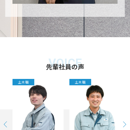
VOICE
先輩社員の声
土木職
土木職