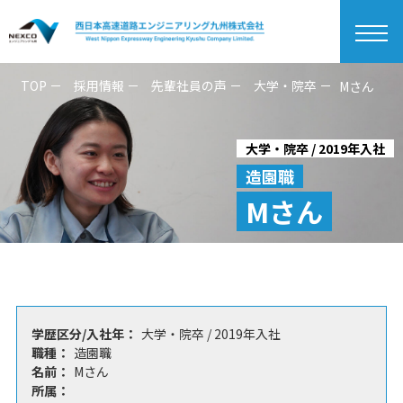
togg
navi
TOP
採用情報
先輩社員の声
大学・院卒
Mさん
大学・院卒 / 2019年入社
造園職
Mさん
学歴区分/入社年：
大学・院卒 / 2019年入社
職種：
造園職
名前：
Mさん
所属：