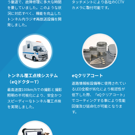
う撤退で、故障修理に多大な時間
タッチメントにより各社のCCTV
を要していました。このような状
カメラに取付可能です。
況に対応すべく、機能を向上した
トンネル内ラジオ再放送設備を開
発しました。
トンネル覆工点検システム
eQクリアコート
（eQドクターT）
道路情報板設備等に使用されてい
るLED全般が劣化により視認性が
最高速度100km/hでの撮影と撮影
低下した際、「eQクリアコート」
照明の不可視化により、安全かつ
でコーティングする事により性能
スピーディーなトンネル覆工点検
回復及び延命化が可能となりま
を実現しました。
す。