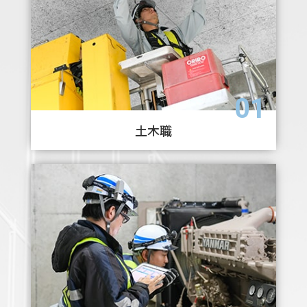
01
土木職