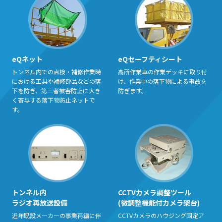
eQネット
eQセーフティシート
トンネル内での点検・補修作業時
⾼所作業⾞の作業デッキに取り付
における⼯具や補修部品などの落
け、作業中の落下物による事故を
下を防ぎ、第三者被害防⽌に⼤き
防ぎます。
く寄与する落下物防⽌ネットで
す。
トンネル内
CCTVカメラ調整ツール
ラジオ再放送設備
(微調整機能付カメラ架台)
近年既設メーカーの事業再編に伴
CCTVカメラのハウジング固定ア