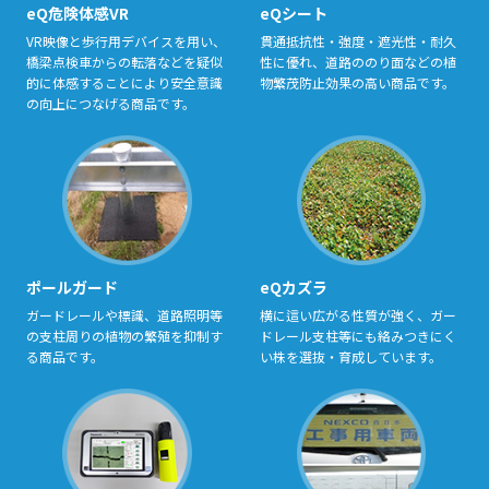
eQ危険体感VR
eQシート
VR映像と歩⾏⽤デバイスを⽤い、
貫通抵抗性・強度・遮光性・耐久
橋梁点検⾞からの転落などを疑似
性に優れ、道路ののり⾯などの植
的に体感することにより安全意識
物繁茂防⽌効果の⾼い商品です。
の向上につなげる商品です。
ポールガード
eQカズラ
ガードレールや標識、道路照明等
横に這い広がる性質が強く、ガー
の⽀柱周りの植物の繁殖を抑制す
ドレール⽀柱等にも絡みつきにく
る商品です。
い株を選抜・育成しています。