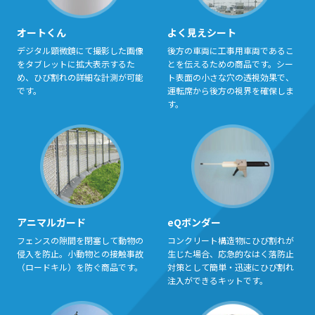
オートくん
よく見えシート
デジタル顕微鏡にて撮影した画像
後⽅の⾞両に⼯事⽤⾞両であるこ
をタブレットに拡⼤表⽰するた
とを伝えるための商品です。シー
め、ひび割れの詳細な計測が可能
ト表⾯の⼩さな⽳の透視効果で、
です。
運転席から後⽅の視界を確保しま
す。
アニマルガード
eQボンダー
フェンスの隙間を閉塞して動物の
コンクリート構造物にひび割れが
侵⼊を防⽌。⼩動物との接触事故
⽣じた場合、応急的なはく落防⽌
（ロードキル）を防ぐ商品です。
対策として簡単・迅速にひび割れ
注⼊ができるキットです。