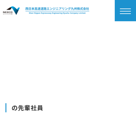
togg
navi
TOP
事務系
事務職【令和7年度募集は終
了しました】
%E4%BA%8B%E5%8B%99%E8%81%B7
の先輩社員