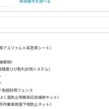
郵便番号を調べる
改質アスファルト系防草シート）
被植物）
高精度ひび割れ計測システム）
ト
ド
ド急傾斜用フェンス
（はく落防止用簡易応急補修キット）
高所作業車用落下物防止ネット）