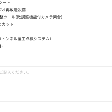
シート
ジオ再放送設備
調整ツール(微調整機能付カメラ架台)
ニカット
T（トンネル覆工点検システム）
ト